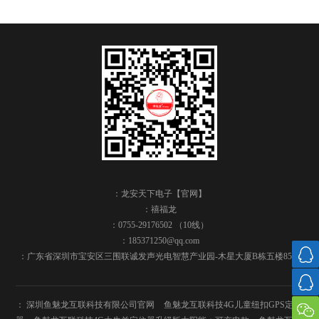
：龙安天下电子【官网】
：禧福龙
：0755-29176502 （10线）
：185371250@qq.com
：广东省深圳市宝安区三围联诚发声光电智慧产业园-木星大厦B栋五楼8504
：
深圳鱼魅龙互联科技有限公司官网
鱼魅龙互联科技4G儿童纽扣GPS定位